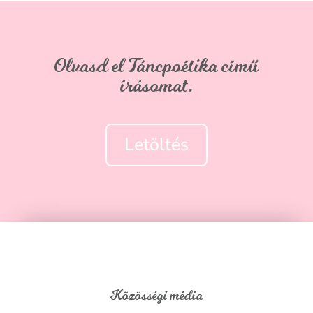
Olvasd el Táncpoétika című
írásomat.
Letöltés
Közösségi média