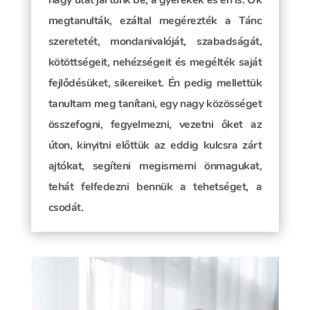
nagy utat jártunk be; a gyerekek és én is. Ők
megtanulták, ezáltal megérezték a Tánc
szeretetét, mondanivalóját, szabadságát,
kötöttségeit, nehézségeit és megélték saját
fejlődésüket, sikereiket. Én pedig mellettük
tanultam meg tanítani, egy nagy közösséget
összefogni, fegyelmezni, vezetni őket az
úton, kinyitni előttük az eddig kulcsra zárt
ajtókat, segíteni megismerni önmagukat,
tehát felfedezni bennük a tehetséget, a
csodát.