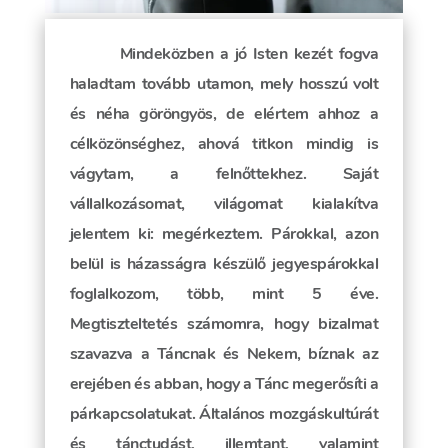
Mindeközben a jó Isten kezét fogva
haladtam tovább utamon, mely hosszú volt
és néha göröngyös, de elértem ahhoz a
célközönséghez, ahová titkon mindig is
vágytam, a felnőttekhez. Saját
vállalkozásomat, világomat kialakítva
jelentem ki: megérkeztem. Párokkal, azon
belül is házasságra készülő jegyespárokkal
foglalkozom, több, mint 5 éve.
Megtiszteltetés számomra, hogy bizalmat
szavazva a Táncnak és Nekem, bíznak az
erejében és abban, hogy a Tánc megerősíti a
párkapcsolatukat. Általános mozgáskultúrát
és tánctudást, illemtant, valamint