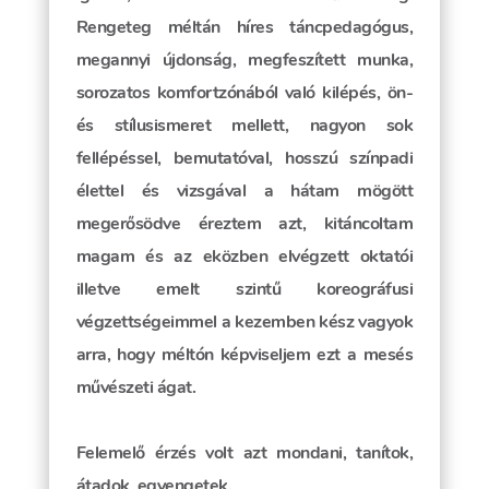
Rengeteg méltán híres táncpedagógus,
megannyi újdonság, megfeszített munka,
sorozatos komfortzónából való kilépés, ön-
és stílusismeret mellett, nagyon sok
fellépéssel, bemutatóval, hosszú színpadi
élettel és vizsgával a hátam mögött
megerősödve éreztem azt, kitáncoltam
magam és az eközben elvégzett oktatói
illetve emelt szintű koreográfusi
végzettségeimmel a kezemben kész vagyok
arra, hogy méltón képviseljem ezt a mesés
művészeti ágat.
Felemelő érzés volt azt mondani, tanítok,
átadok, egyengetek.