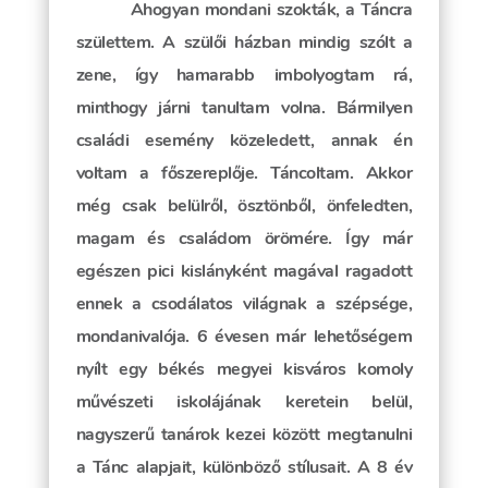
Ahogyan mondani szokták, a Táncra
születtem. A szülői házban mindig szólt a
zene, így hamarabb imbolyogtam rá,
minthogy járni tanultam volna. Bármilyen
családi esemény közeledett, annak én
voltam a főszereplője. Táncoltam. Akkor
még csak belülről, ösztönből, önfeledten,
magam és családom örömére. Így már
egészen pici kislányként magával ragadott
ennek a csodálatos világnak a szépsége,
mondanivalója. 6 évesen már lehetőségem
nyílt egy békés megyei kisváros komoly
művészeti iskolájának keretein belül,
nagyszerű tanárok kezei között megtanulni
a Tánc alapjait, különböző stílusait. A 8 év