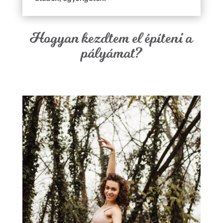
Hogyan kezdtem el építeni a
pályámat?