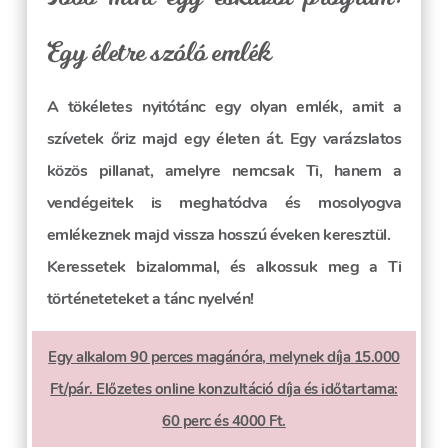
Egy életre szóló emlék
A tökéletes nyitótánc egy olyan emlék, amit a
szívetek őriz majd egy életen át. Egy varázslatos
közös pillanat, amelyre nemcsak Ti, hanem a
vendégeitek is meghatódva és mosolyogva
emlékeznek majd vissza hosszú éveken keresztül.
Keressetek bizalommal, és alkossuk meg a Ti
történeteteket a tánc nyelvén!
Egy alkalom 90 perces magánóra, melynek díja 15.000
Ft/pár. Előzetes online konzultáció díja és időtartama:
60 perc és 4000 Ft.