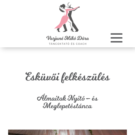
Esküvői felkészülés
Álmaitok Nyitó – és
Meglepetéstánca