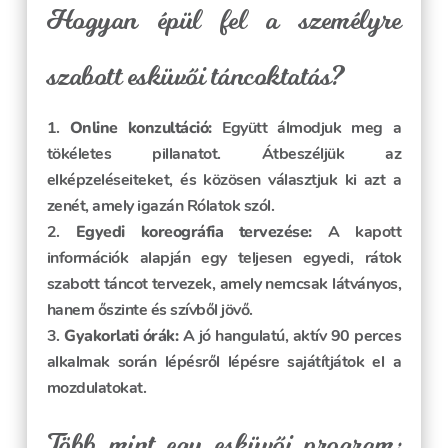
Hogyan épül fel a személyre
szabott esküvői táncoktatás?
Online konzultáció:
Együtt álmodjuk meg a
tökéletes pillanatot. Átbeszéljük az
elképzeléseiteket, és közösen választjuk ki azt a
zenét, amely igazán Rólatok szól.
Egyedi koreográfia tervezése:
A kapott
információk alapján egy teljesen egyedi, rátok
szabott táncot tervezek, amely nemcsak látványos,
hanem őszinte és szívből jövő.
Gyakorlati órák:
A jó hangulatú, aktív 90 perces
alkalmak során lépésről lépésre sajátítjátok el a
mozdulatokat.
Több mint egy esküvői program: