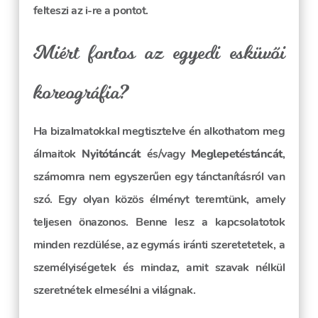
felteszi az i-re a pontot.
Miért fontos az egyedi esküvői
koreográfia?
Ha bizalmatokkal megtisztelve én alkothatom meg
álmaitok
Nyitótáncát
és/vagy
Meglepetéstáncát
,
számomra nem egyszerűen egy tánctanításról van
szó. Egy olyan közös élményt teremtünk, amely
teljesen önazonos. Benne lesz a kapcsolatotok
minden rezdülése, az egymás iránti szeretetetek, a
személyiségetek és mindaz, amit szavak nélkül
szeretnétek elmesélni a világnak.