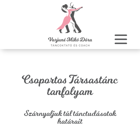
Csoportos Társastánc
tanfolyam
Szárnyaljuk túl tánctudásotok
határait