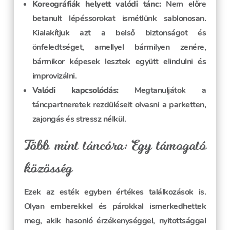
Koreográfiák helyett valódi tánc:
Nem előre
betanult lépéssorokat ismétlünk sablonosan.
Kialakítjuk azt a belső biztonságot és
önfeledtséget, amellyel bármilyen zenére,
bármikor képesek lesztek együtt elindulni és
improvizálni.
Valódi kapcsolódás:
Megtanuljátok a
táncpartneretek rezdüléseit olvasni a parketten,
zajongás és stressz nélkül.
Több mint táncóra: Egy támogató
közösség
Ezek az esték egyben értékes találkozások is.
Olyan emberekkel és párokkal ismerkedhettek
meg, akik hasonló érzékenységgel, nyitottsággal