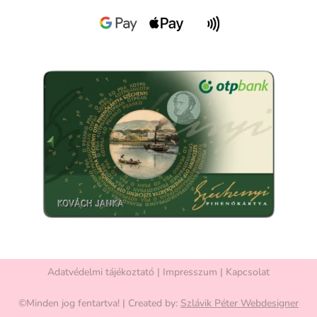
Adatvédelmi tájékoztató
|
Impresszum
|
Kapcsolat
©Minden jog fentartva! | Created by:
Szlávik Péter Webdesigner