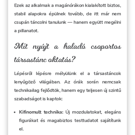
Ezek az alkalmak a magánórákon kialakított biztos,
stabil alapokra épülnek tovább, de itt már nem
csupán táncolni tanulunk — hanem együtt megélni
a pillanatot.
Mit nyújt a haladó csoportos
társastánc oktatás?
Lépésről lépésre mélyülünk el a társastáncok
lenyűgöző világában. Az órák során nemcsak
technikailag fejlődtök, hanem egy teljesen új szintű
szabadságot is kaptok:
Kifinomult technika:
Új mozdulatokat, elegáns
figurákat és magabiztos testtudatot sajátítunk
el.